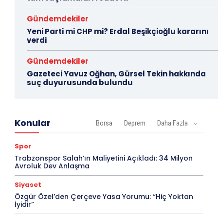
Gündemdekiler
Yeni Parti mi CHP mi? Erdal Beşikçioğlu kararını
verdi
Gündemdekiler
Gazeteci Yavuz Oğhan, Gürsel Tekin hakkında
suç duyurusunda bulundu
Konular
Borsa
Deprem
Daha Fazla
Spor
Trabzonspor Salah’ın Maliyetini Açıkladı: 34 Milyon
Avroluk Dev Anlaşma
Siyaset
Özgür Özel’den Çerçeve Yasa Yorumu: “Hiç Yoktan
İyidir”