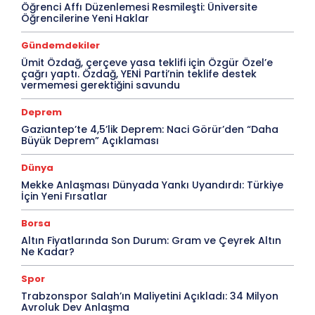
Öğrenci Affı Düzenlemesi Resmileşti: Üniversite
Öğrencilerine Yeni Haklar
Gündemdekiler
Ümit Özdağ, çerçeve yasa teklifi için Özgür Özel’e
çağrı yaptı. Özdağ, YENİ Parti’nin teklife destek
vermemesi gerektiğini savundu
Deprem
Gaziantep’te 4,5’lik Deprem: Naci Görür’den “Daha
Büyük Deprem” Açıklaması
Dünya
Mekke Anlaşması Dünyada Yankı Uyandırdı: Türkiye
İçin Yeni Fırsatlar
Borsa
Altın Fiyatlarında Son Durum: Gram ve Çeyrek Altın
Ne Kadar?
Spor
Trabzonspor Salah’ın Maliyetini Açıkladı: 34 Milyon
Avroluk Dev Anlaşma