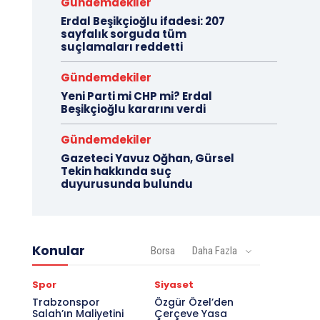
Gündemdekiler
Erdal Beşikçioğlu ifadesi: 207
sayfalık sorguda tüm
suçlamaları reddetti
Gündemdekiler
Yeni Parti mi CHP mi? Erdal
Beşikçioğlu kararını verdi
Gündemdekiler
Gazeteci Yavuz Oğhan, Gürsel
Tekin hakkında suç
duyurusunda bulundu
Konular
Borsa
Daha Fazla
Spor
Siyaset
Trabzonspor
Özgür Özel’den
Salah’ın Maliyetini
Çerçeve Yasa