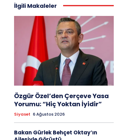
İlgili Makaleler
Özgür Özel’den Çerçeve Yasa
Yorumu: “Hiç Yoktan İyidir”
Siyaset
6 Ağustos 2026
Bakan Gürlek Behçet Oktay’ın
Ailesiyle Görüştü