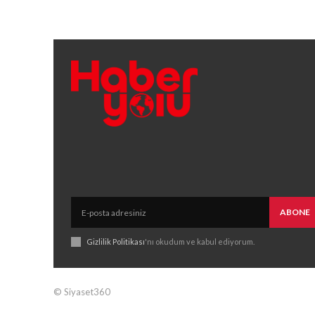
ABONE
Gizlilik Politikası
'nı okudum ve kabul ediyorum.
© Siyaset360