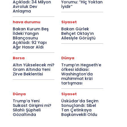
Açıkladı: 34 Milyon
Yorumu: “Hiç Yoktan
Avroluk Dev
İyidir”
Anlaşma
hava durumu
Siyaset
Bakan Kurum Beş
Bakan Gürlek
İldeki Yangın
Behçet Oktay’ın
Bilançosunu
Ailesiyle Görüştü
Açıkladı: 92 Yapı
Ağır Hasar Aldı
Borsa
Dünya
Altın Yükselecek mi?
Trump’ın Hegseth’e
Gram Altında Yeni
öfkesi iddiası:
Zirve Beklentisi
Washington’da
mühimmat krizi
tartışması
Dünya
Siyaset
Trump’a Yeni
Üsküdar’da Seçim
Suikast Girişimi mi?
Sonuçlandı: Sibel
Silahlı Şüpheli
Tan Çetinkaya
Gözaltında
Başkanvekili Oldu