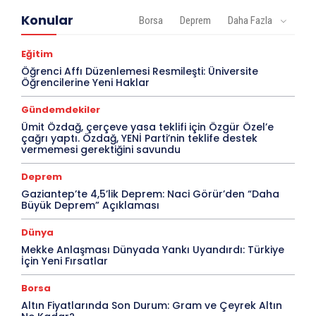
Konular
Borsa
Deprem
Daha Fazla
Eğitim
Öğrenci Affı Düzenlemesi Resmileşti: Üniversite
Öğrencilerine Yeni Haklar
Gündemdekiler
Ümit Özdağ, çerçeve yasa teklifi için Özgür Özel’e
çağrı yaptı. Özdağ, YENİ Parti’nin teklife destek
vermemesi gerektiğini savundu
Deprem
Gaziantep’te 4,5’lik Deprem: Naci Görür’den “Daha
Büyük Deprem” Açıklaması
Dünya
Mekke Anlaşması Dünyada Yankı Uyandırdı: Türkiye
İçin Yeni Fırsatlar
Borsa
Altın Fiyatlarında Son Durum: Gram ve Çeyrek Altın