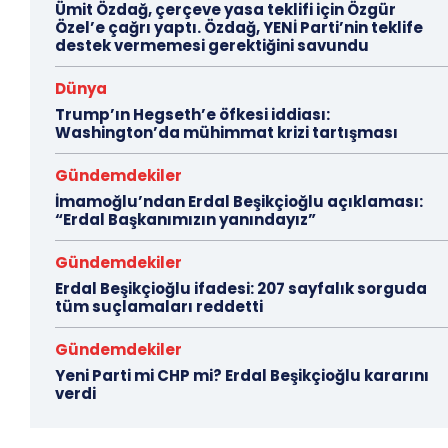
Ümit Özdağ, çerçeve yasa teklifi için Özgür
Özel’e çağrı yaptı. Özdağ, YENİ Parti’nin teklife
destek vermemesi gerektiğini savundu
Dünya
Trump’ın Hegseth’e öfkesi iddiası:
Washington’da mühimmat krizi tartışması
Gündemdekiler
İmamoğlu’ndan Erdal Beşikçioğlu açıklaması:
“Erdal Başkanımızın yanındayız”
Gündemdekiler
Erdal Beşikçioğlu ifadesi: 207 sayfalık sorguda
tüm suçlamaları reddetti
Gündemdekiler
Yeni Parti mi CHP mi? Erdal Beşikçioğlu kararını
verdi