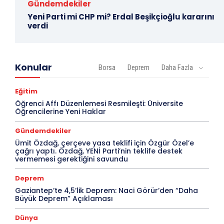
Gündemdekiler
Yeni Parti mi CHP mi? Erdal Beşikçioğlu kararını
verdi
Konular
Borsa
Deprem
Daha Fazla
Eğitim
Öğrenci Affı Düzenlemesi Resmileşti: Üniversite
Öğrencilerine Yeni Haklar
Gündemdekiler
Ümit Özdağ, çerçeve yasa teklifi için Özgür Özel’e
çağrı yaptı. Özdağ, YENİ Parti’nin teklife destek
vermemesi gerektiğini savundu
Deprem
Gaziantep’te 4,5’lik Deprem: Naci Görür’den “Daha
Büyük Deprem” Açıklaması
Dünya