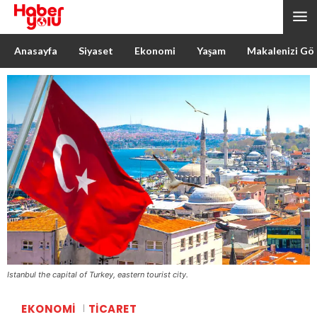
Anasayfa
Siyaset
Ekonomi
Yaşam
Makalenizi Gö
Istanbul the capital of Turkey, eastern tourist city.
EKONOMI
TICARET