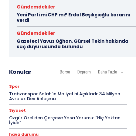
Gündemdekiler
Yeni Parti mi CHP mi? Erdal Beşikçioğlu kararını
verdi
Gündemdekiler
Gazeteci Yavuz Oğhan, Gürsel Tekin hakkında
suç duyurusunda bulundu
Konular
Borsa
Deprem
Daha Fazla
Spor
Trabzonspor Salah’ın Maliyetini Açıkladı: 34 Milyon
Avroluk Dev Anlaşma
Siyaset
Özgür Özel’den Çerçeve Yasa Yorumu: “Hiç Yoktan
İyidir”
hava durumu