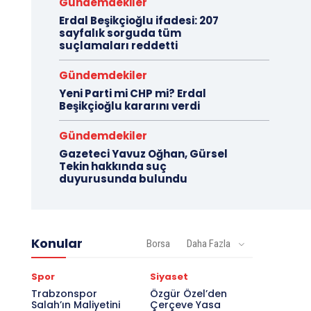
Gündemdekiler
Erdal Beşikçioğlu ifadesi: 207
sayfalık sorguda tüm
suçlamaları reddetti
Gündemdekiler
Yeni Parti mi CHP mi? Erdal
Beşikçioğlu kararını verdi
Gündemdekiler
Gazeteci Yavuz Oğhan, Gürsel
Tekin hakkında suç
duyurusunda bulundu
Konular
Borsa
Daha Fazla
Spor
Siyaset
Trabzonspor
Özgür Özel’den
Salah’ın Maliyetini
Çerçeve Yasa