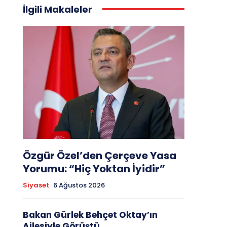
İlgili Makaleler
Özgür Özel’den Çerçeve Yasa
Yorumu: “Hiç Yoktan İyidir”
Siyaset
6 Ağustos 2026
Bakan Gürlek Behçet Oktay’ın
Ailesiyle Görüştü