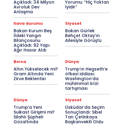
Açıkladı: 34 Milyon
Yorumu: “Hiç Yoktan
Avroluk Dev
İyidir”
Anlaşma
hava durumu
Siyaset
Bakan Kurum Beş
Bakan Gürlek
İldeki Yangın
Behçet Oktay’ın
Bilançosunu
Ailesiyle Görüştü
Açıkladı: 92 Yapı
Ağır Hasar Aldı
Borsa
Dünya
Altın Yükselecek mi?
Trump’ın Hegseth’e
Gram Altında Yeni
öfkesi iddiası:
Zirve Beklentisi
Washington’da
mühimmat krizi
tartışması
Dünya
Siyaset
Trump’a Yeni
Üsküdar’da Seçim
Suikast Girişimi mi?
Sonuçlandı: Sibel
Silahlı Şüpheli
Tan Çetinkaya
Gözaltında
Başkanvekili Oldu