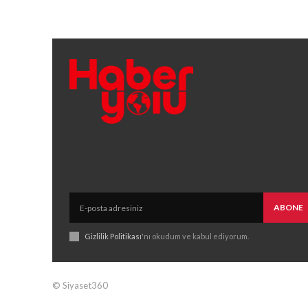
ABONE
Gizlilik Politikası
'nı okudum ve kabul ediyorum.
© Siyaset360