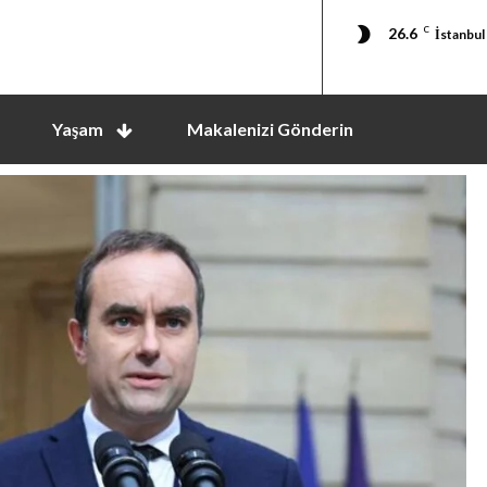
26.6
C
İstanbul
Yaşam
Makalenizi Gönderin