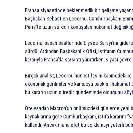
Fransa siyasetinde beklenmedik bir gelişme yaşandı. 
Başbakan Sébastien Lecornu, Cumhurbaşkanı Emman
Paris’te uzun süredir konuşulan hükümet değişikliği 
Lecornu, sabah saatlerinde Elysee Sarayı’na gidere
sürdü. Ardından Başbakanlık Ofisi, istifanın Cumhur
kararıyla Fransa’da sarsıntı yaratırken, siyasi çevrel
Birçok analist, Lecornu’nun istifasını kabinedeki iç
ekonomik gerilimler ve kamuoyu baskısı, hükümet üz
bu kararın uzun süredir gündeminde olduğunu söyl
Öte yandan Macron’un önümüzdeki günlerde yeni bir 
kaynaklarına göre Cumhurbaşkanı, istifa kararını “say
kullandı. Ancak muhalefet bu açıklamayı yeterli bul