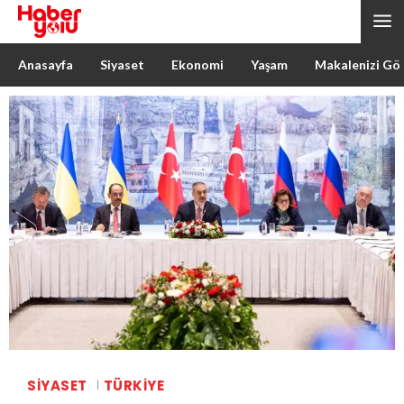
Anasayfa
Siyaset
Ekonomi
Yaşam
Makalenizi Gö
SIYASET
TÜRKIYE