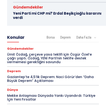
Gündemdekiler
Yeni Parti mi CHP mi? Erdal Beşikçioğlu kararını
verdi
Konular
Borsa
Deprem
Daha Fazla
Gündemdekiler
Ümit Özdağ, çerçeve yasa teklifi için Özgür Özel’e
çağrı yaptı. Özdağ, YENİ Parti’nin teklife destek
vermemesi gerektiğini savundu
Deprem
Gaziantep’te 4,5’lik Deprem: Naci Görür’den “Daha
Büyük Deprem” Açıklaması
Dünya
Mekke Anlaşması Dünyada Yankı Uyandırdı: Türkiye
İçin Yeni Fırsatlar