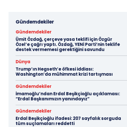
Gündemdekiler
Gündemdekiler
Ümit Özdağ, çerçeve yasa teklifi için Özgür
Özel’e çağrı yaptı. Özdağ, YENİ Parti’nin teklife
destek vermemesi gerektiğini savundu
Dünya
Trump’ın Hegseth’e öfkesi iddiası:
Washington’da mühimmat krizi tartışması
Gündemdekiler
İmamoğlu’ndan Erdal Beşikçioğlu açıklaması:
“Erdal Başkanımızın yanındayız”
Gündemdekiler
Erdal Beşikçioğlu ifadesi: 207 sayfalık sorguda
tüm suçlamaları reddetti