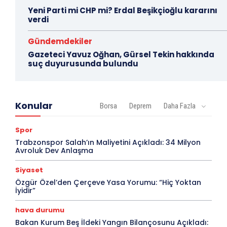
Yeni Parti mi CHP mi? Erdal Beşikçioğlu kararını
verdi
Gündemdekiler
Gazeteci Yavuz Oğhan, Gürsel Tekin hakkında
suç duyurusunda bulundu
Konular
Borsa
Deprem
Daha Fazla
Spor
Trabzonspor Salah’ın Maliyetini Açıkladı: 34 Milyon
Avroluk Dev Anlaşma
Siyaset
Özgür Özel’den Çerçeve Yasa Yorumu: “Hiç Yoktan
İyidir”
hava durumu
Bakan Kurum Beş İldeki Yangın Bilançosunu Açıkladı: