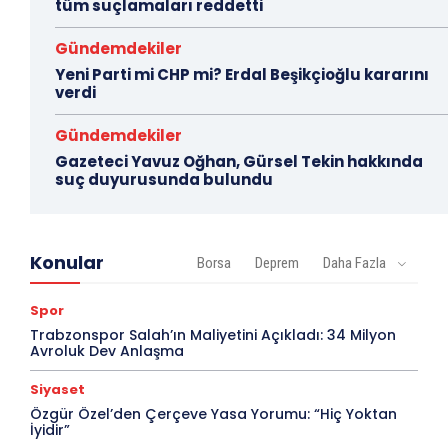
tüm suçlamaları reddetti
Gündemdekiler
Yeni Parti mi CHP mi? Erdal Beşikçioğlu kararını
verdi
Gündemdekiler
Gazeteci Yavuz Oğhan, Gürsel Tekin hakkında
suç duyurusunda bulundu
Konular
Borsa
Deprem
Daha Fazla
Spor
Trabzonspor Salah’ın Maliyetini Açıkladı: 34 Milyon
Avroluk Dev Anlaşma
Siyaset
Özgür Özel’den Çerçeve Yasa Yorumu: “Hiç Yoktan
İyidir”