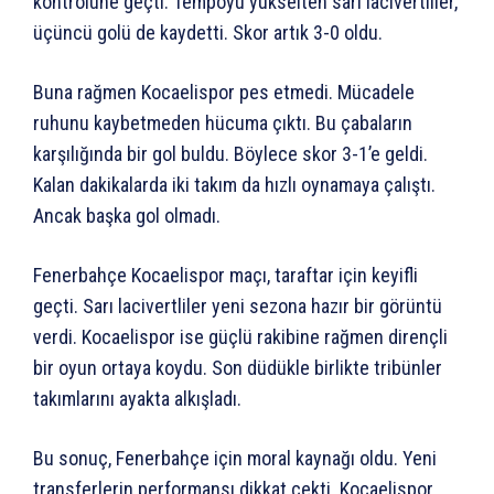
kontrolüne geçti. Tempoyu yükselten sarı lacivertliler,
üçüncü golü de kaydetti. Skor artık 3-0 oldu.
Buna rağmen Kocaelispor pes etmedi. Mücadele
ruhunu kaybetmeden hücuma çıktı. Bu çabaların
karşılığında bir gol buldu. Böylece skor 3-1’e geldi.
Kalan dakikalarda iki takım da hızlı oynamaya çalıştı.
Ancak başka gol olmadı.
Fenerbahçe Kocaelispor maçı, taraftar için keyifli
geçti. Sarı lacivertliler yeni sezona hazır bir görüntü
verdi. Kocaelispor ise güçlü rakibine rağmen dirençli
bir oyun ortaya koydu. Son düdükle birlikte tribünler
takımlarını ayakta alkışladı.
Bu sonuç, Fenerbahçe için moral kaynağı oldu. Yeni
transferlerin performansı dikkat çekti. Kocaelispor