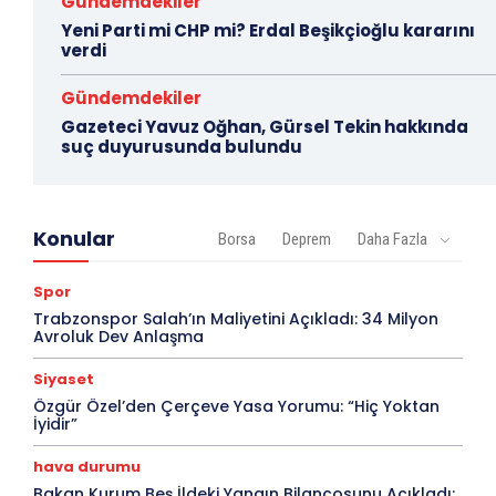
Gündemdekiler
Yeni Parti mi CHP mi? Erdal Beşikçioğlu kararını
verdi
Gündemdekiler
Gazeteci Yavuz Oğhan, Gürsel Tekin hakkında
suç duyurusunda bulundu
Konular
Borsa
Deprem
Daha Fazla
Spor
Trabzonspor Salah’ın Maliyetini Açıkladı: 34 Milyon
Avroluk Dev Anlaşma
Siyaset
Özgür Özel’den Çerçeve Yasa Yorumu: “Hiç Yoktan
İyidir”
hava durumu
Bakan Kurum Beş İldeki Yangın Bilançosunu Açıkladı: