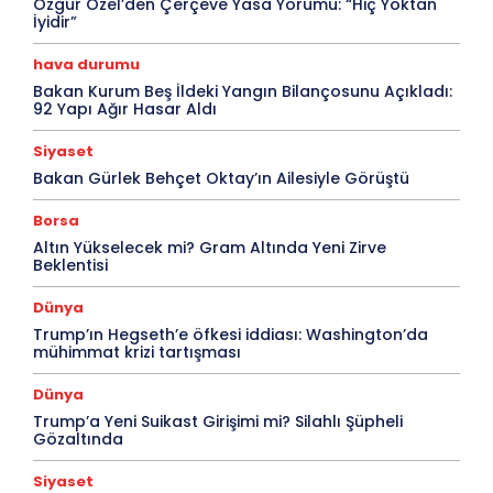
Özgür Özel’den Çerçeve Yasa Yorumu: “Hiç Yoktan
İyidir”
hava durumu
Bakan Kurum Beş İldeki Yangın Bilançosunu Açıkladı:
92 Yapı Ağır Hasar Aldı
Siyaset
Bakan Gürlek Behçet Oktay’ın Ailesiyle Görüştü
Borsa
Altın Yükselecek mi? Gram Altında Yeni Zirve
Beklentisi
Dünya
Trump’ın Hegseth’e öfkesi iddiası: Washington’da
mühimmat krizi tartışması
Dünya
Trump’a Yeni Suikast Girişimi mi? Silahlı Şüpheli
Gözaltında
Siyaset