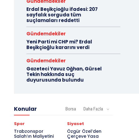
Gündemdekiler
Erdal Beşikçioğlu ifadesi: 207
sayfalık sorguda tüm
suçlamaları reddetti
Gündemdekiler
Yeni Parti mi CHP mi? Erdal
Beşikçioğlu kararını verdi
Gündemdekiler
Gazeteci Yavuz Oğhan, Gürsel
Tekin hakkında suç
duyurusunda bulundu
Konular
Borsa
Daha Fazla
Spor
Siyaset
Trabzonspor
Özgür Özel’den
Salah’ın Maliyetini
Çerçeve Yasa