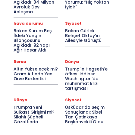
Açıkladı: 34 Milyon
Yorumu: “Hiç Yoktan
Avroluk Dev
İyidir”
Anlaşma
hava durumu
Siyaset
Bakan Kurum Beş
Bakan Gürlek
İldeki Yangın
Behçet Oktay’ın
Bilançosunu
Ailesiyle Görüştü
Açıkladı: 92 Yapı
Ağır Hasar Aldı
Borsa
Dünya
Altın Yükselecek mi?
Trump’ın Hegseth’e
Gram Altında Yeni
öfkesi iddiası:
Zirve Beklentisi
Washington’da
mühimmat krizi
tartışması
Dünya
Siyaset
Trump’a Yeni
Üsküdar’da Seçim
Suikast Girişimi mi?
Sonuçlandı: Sibel
Silahlı Şüpheli
Tan Çetinkaya
Gözaltında
Başkanvekili Oldu