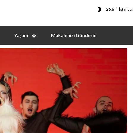
26.6
C
İstanbul
Yaşam
Makalenizi Gönderin