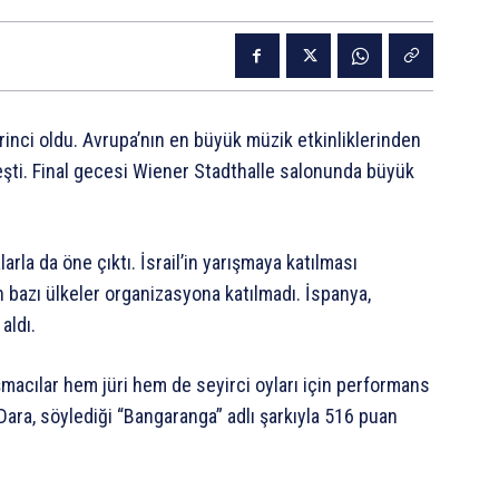
rinci oldu. Avrupa’nın en büyük müzik etkinliklerinden
leşti. Final gecesi Wiener Stadthalle salonunda büyük
arla da öne çıktı. İsrail’in yarışmaya katılması
n bazı ülkeler organizasyona katılmadı. İspanya,
aldı.
şmacılar hem jüri hem de seyirci oyları için performans
Dara, söylediği “Bangaranga” adlı şarkıyla 516 puan