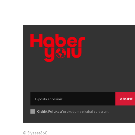
ABONE
Gizlilik Politikası
'nı okudum ve kabul ediyorum.
© Siyaset360