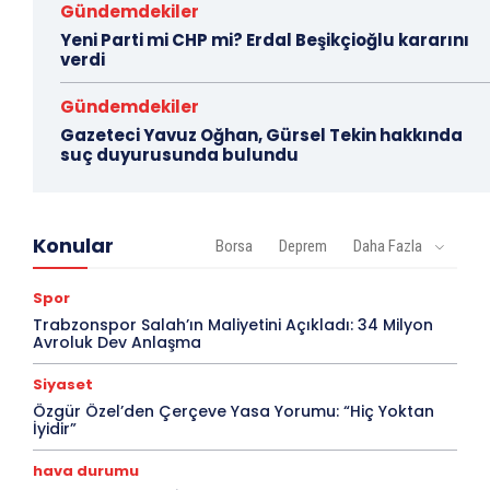
Gündemdekiler
Yeni Parti mi CHP mi? Erdal Beşikçioğlu kararını
verdi
Gündemdekiler
Gazeteci Yavuz Oğhan, Gürsel Tekin hakkında
suç duyurusunda bulundu
Konular
Borsa
Deprem
Daha Fazla
Spor
Trabzonspor Salah’ın Maliyetini Açıkladı: 34 Milyon
Avroluk Dev Anlaşma
Siyaset
Özgür Özel’den Çerçeve Yasa Yorumu: “Hiç Yoktan
İyidir”
hava durumu