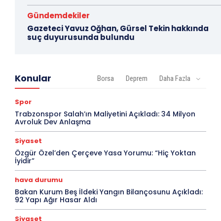
Gündemdekiler
Gazeteci Yavuz Oğhan, Gürsel Tekin hakkında
suç duyurusunda bulundu
Konular
Borsa
Deprem
Daha Fazla
Spor
Trabzonspor Salah’ın Maliyetini Açıkladı: 34 Milyon
Avroluk Dev Anlaşma
Siyaset
Özgür Özel’den Çerçeve Yasa Yorumu: “Hiç Yoktan
İyidir”
hava durumu
Bakan Kurum Beş İldeki Yangın Bilançosunu Açıkladı:
92 Yapı Ağır Hasar Aldı
Siyaset