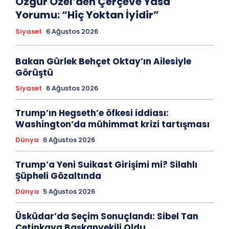
Özgür Özel’den Çerçeve Yasa
Yorumu: “Hiç Yoktan İyidir”
Siyaset
6 Ağustos 2026
Bakan Gürlek Behçet Oktay’ın Ailesiyle
Görüştü
Siyaset
6 Ağustos 2026
Trump’ın Hegseth’e öfkesi iddiası:
Washington’da mühimmat krizi tartışması
Dünya
6 Ağustos 2026
Trump’a Yeni Suikast Girişimi mi? Silahlı
Şüpheli Gözaltında
Dünya
5 Ağustos 2026
Üsküdar’da Seçim Sonuçlandı: Sibel Tan
Çetinkaya Başkanvekili Oldu