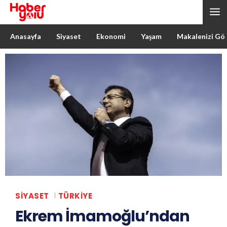
Anasayfa
Siyaset
Ekonomi
Yaşam
Makalenizi Gö
SIYASET
TÜRKIYE
Ekrem İmamoğlu’ndan