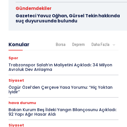
Gündemdekiler
Gazeteci Yavuz Oğhan, Gürsel Tekin hakkında
suç duyurusunda bulundu
Konular
Borsa
Deprem
Daha Fazla
Spor
Trabzonspor Salah’ın Maliyetini Açıkladı: 34 Milyon
Avroluk Dev Anlaşma
Siyaset
Özgür Özel’den Çerçeve Yasa Yorumu: “Hiç Yoktan
İyidir”
hava durumu
Bakan Kurum Beş İldeki Yangın Bilançosunu Açıkladı:
92 Yapı Ağır Hasar Aldı
Siyaset