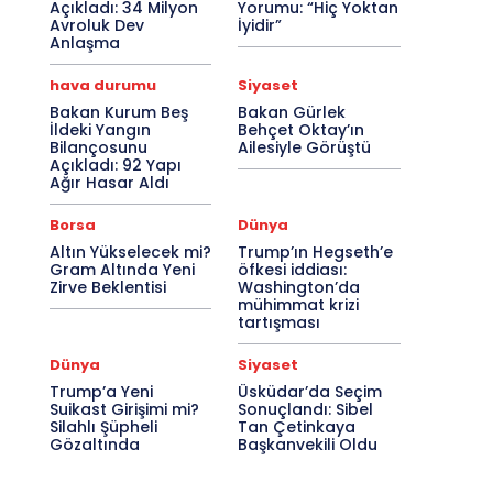
Açıkladı: 34 Milyon
Yorumu: “Hiç Yoktan
Avroluk Dev
İyidir”
Anlaşma
hava durumu
Siyaset
Bakan Kurum Beş
Bakan Gürlek
İldeki Yangın
Behçet Oktay’ın
Bilançosunu
Ailesiyle Görüştü
Açıkladı: 92 Yapı
Ağır Hasar Aldı
Borsa
Dünya
Altın Yükselecek mi?
Trump’ın Hegseth’e
Gram Altında Yeni
öfkesi iddiası:
Zirve Beklentisi
Washington’da
mühimmat krizi
tartışması
Dünya
Siyaset
Trump’a Yeni
Üsküdar’da Seçim
Suikast Girişimi mi?
Sonuçlandı: Sibel
Silahlı Şüpheli
Tan Çetinkaya
Gözaltında
Başkanvekili Oldu