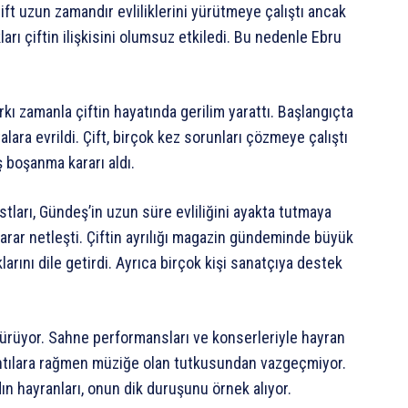
Çift uzun zamandır evliliklerini yürütmeye çalıştı ancak
ları çiftin ilişkisini olumsuz etkiledi. Bu nedenle Ebru
ı zamanla çiftin hayatında gerilim yarattı. Başlangıçta
lara evrildi. Çift, birçok kez sorunları çözmeye çalıştı
 boşanma kararı aldı.
stları, Gündeş’in uzun süre evliliğini ayakta tutmaya
arar netleşti. Çiftin ayrılığı magazin gündeminde büyük
arını dile getirdi. Ayrıca birçok kişi sanatçıya destek
ürüyor. Sahne performansları ve konserleriyle hayran
kantılara rağmen müziğe olan tutkusundan vazgeçmiyor.
dın hayranları, onun dik duruşunu örnek alıyor.