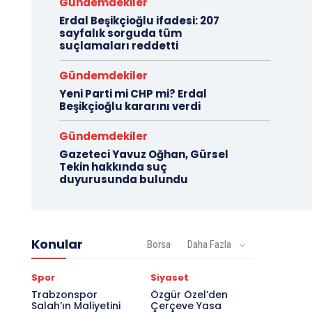
Gündemdekiler
Erdal Beşikçioğlu ifadesi: 207
sayfalık sorguda tüm
suçlamaları reddetti
Gündemdekiler
Yeni Parti mi CHP mi? Erdal
Beşikçioğlu kararını verdi
Gündemdekiler
Gazeteci Yavuz Oğhan, Gürsel
Tekin hakkında suç
duyurusunda bulundu
Konular
Borsa
Daha Fazla
Spor
Siyaset
Trabzonspor
Özgür Özel’den
Salah’ın Maliyetini
Çerçeve Yasa