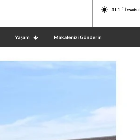
31.1
C
İstanbul
Yaşam
Makalenizi Gönderin