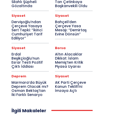
Silahlı Şüpheli
Tan Çetinkaya
Gözaltında
Başkanvekili Oldu
Siyaset
Siyaset
Dervişoğlu’ndan
Bahçeli’den
Çerçeve Yasaya
Çerçeve Yasa
Sert Tepki: “İkinci
Mesajı: “Demirtaş
Cumhuriyet Tarif
Evine Dönsün”
Ediliyor”
Siyaset
Borsa
Erdal
Altın Alacaklar
Beşikçioğlu’nun
Dikkat: İslam
Esrar Testi Pozitif
Memiş’ten Kritik
Çıktı İddiası
Piyasa Uyarısı
Deprem
Siyaset
Marmara’da Büyük
AK Parti Çerçeve
Deprem Olacak mı?
Kanun Teklifi’ni
Osman Bektaş’tan
İmzaya Açtı
İki Farklı Senaryo
İlgili Makaleler