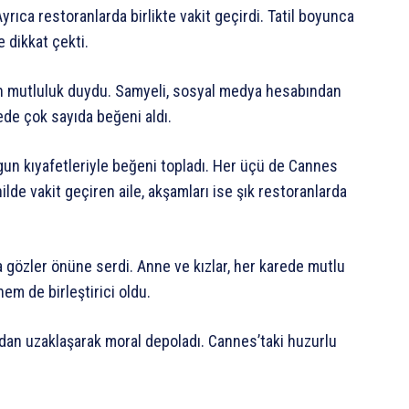
yrıca restoranlarda birlikte vakit geçirdi. Tatil boyunca
e dikkat çekti.
ten mutluluk duydu. Samyeli, sosyal medya hesabından
ürede çok sayıda beğeni aldı.
un kıyafetleriyle beğeni topladı. Her üçü de Cannes
hilde vakit geçiren aile, akşamları ise şık restoranlarda
a gözler önüne serdi. Anne ve kızlar, her karede mutlu
hem de birleştirici oldu.
podan uzaklaşarak moral depoladı. Cannes’taki huzurlu