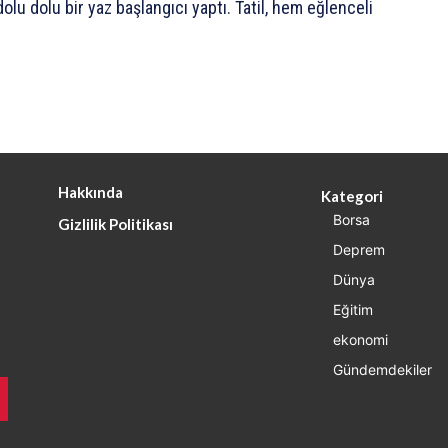
olu dolu bir yaz başlangıcı yaptı. Tatil, hem eğlenceli
Hakkında
Kategori
Borsa
Gizlilik Politikası
Deprem
Dünya
Eğitim
ekonomi
Gündemdekiler