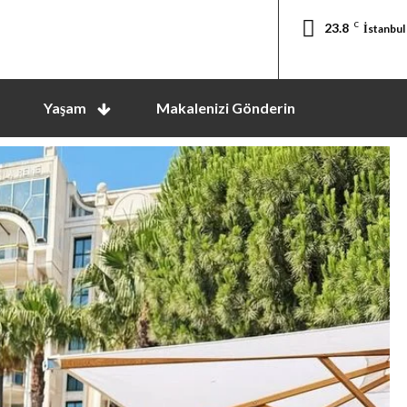
23.8
C
İstanbul
Yaşam
Makalenizi Gönderin