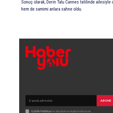
Sonuç olarak, Derin Talu Cannes tatilinde ailesiyle d
hem de samimi anlara sahne oldu.
ABONE
Gizlilik Politikası
'nı okudum ve kabul ediyorum.