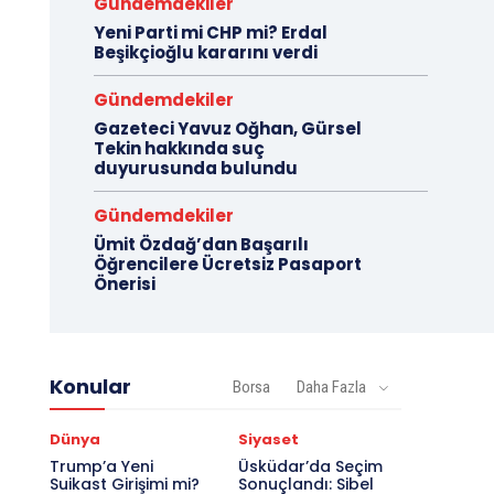
Gündemdekiler
Yeni Parti mi CHP mi? Erdal
Beşikçioğlu kararını verdi
Gündemdekiler
Gazeteci Yavuz Oğhan, Gürsel
Tekin hakkında suç
duyurusunda bulundu
Gündemdekiler
Ümit Özdağ’dan Başarılı
Öğrencilere Ücretsiz Pasaport
Önerisi
Konular
Borsa
Daha Fazla
Dünya
Siyaset
Trump’a Yeni
Üsküdar’da Seçim
Suikast Girişimi mi?
Sonuçlandı: Sibel