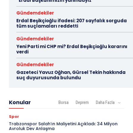
“Erdal Başkanımızın yanındayız”
Gündemdekiler
Erdal Beşikçioğlu ifadesi: 207 sayfalık sorguda
tüm suçlamaları reddetti
Gündemdekiler
Yeni Parti mi CHP mi? Erdal Beşikçioğlu kararını
verdi
Gündemdekiler
Gazeteci Yavuz Oğhan, Gürsel Tekin hakkında
suç duyurusunda bulundu
Konular
Borsa
Deprem
Daha Fazla
Spor
Trabzonspor Salah’ın Maliyetini Açıkladı: 34 Milyon
Avroluk Dev Anlaşma