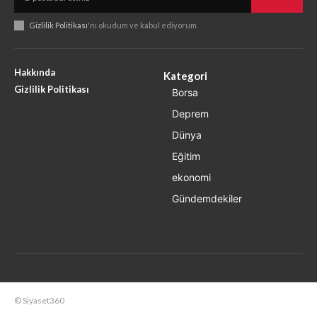
Gizlilik Politikası
'nı okudum ve kabul ediyorum.
Hakkında
Kategori
Gizlilik Politikası
Borsa
Deprem
Dünya
Eğitim
ekonomi
Gündemdekiler
© Siyaset360