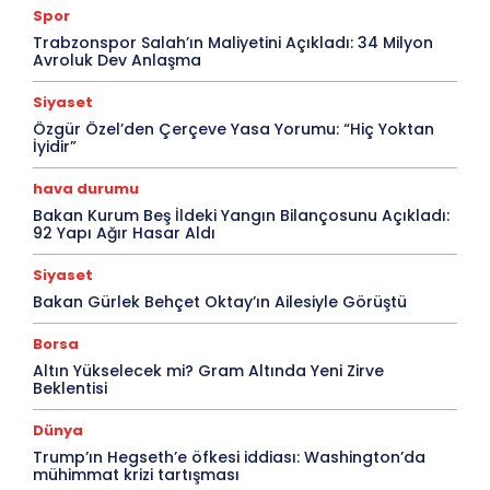
Spor
Trabzonspor Salah’ın Maliyetini Açıkladı: 34 Milyon
Avroluk Dev Anlaşma
Siyaset
Özgür Özel’den Çerçeve Yasa Yorumu: “Hiç Yoktan
İyidir”
hava durumu
Bakan Kurum Beş İldeki Yangın Bilançosunu Açıkladı:
92 Yapı Ağır Hasar Aldı
Siyaset
Bakan Gürlek Behçet Oktay’ın Ailesiyle Görüştü
Borsa
Altın Yükselecek mi? Gram Altında Yeni Zirve
Beklentisi
Dünya
Trump’ın Hegseth’e öfkesi iddiası: Washington’da
mühimmat krizi tartışması