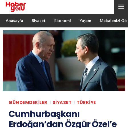
Anasayfa
Siyaset
Ekonomi
Yaşam
Makalenizi Gö
GÜNDEMDEKILER
SIYASET
TÜRKIYE
Cumhurbaşkanı
Erdoğan’dan Özgür Özel’e