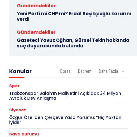
Gündemdekiler
Yeni Parti mi CHP mi? Erdal Beşikçioğlu kararını
verdi
Gündemdekiler
Gazeteci Yavuz Oğhan, Gürsel Tekin hakkında
suç duyurusunda bulundu
Konular
Borsa
Deprem
Daha Fazla
Spor
Trabzonspor Salah’ın Maliyetini Açıkladı: 34 Milyon
Avroluk Dev Anlaşma
Siyaset
Özgür Özel’den Çerçeve Yasa Yorumu: “Hiç Yoktan
İyidir”
hava durumu