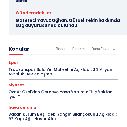
verdi
Gündemdekiler
Gazeteci Yavuz Oğhan, Gürsel Tekin hakkında
suç duyurusunda bulundu
Konular
Borsa
Deprem
Daha Fazla
Spor
Trabzonspor Salah’ın Maliyetini Açıkladı: 34 Milyon
Avroluk Dev Anlaşma
Siyaset
Özgür Özel’den Çerçeve Yasa Yorumu: “Hiç Yoktan
İyidir”
hava durumu
Bakan Kurum Beş İldeki Yangın Bilançosunu Açıkladı:
92 Yapı Ağır Hasar Aldı