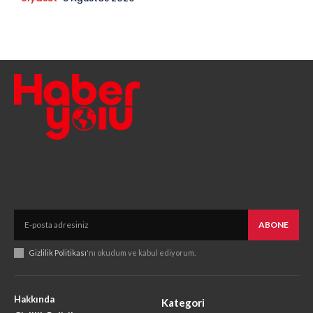
ABONE
Gizlilik Politikası
'nı okudum ve kabul ediyorum.
Hakkında
Kategori