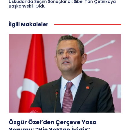
Üsküdar’da Seçim Sonuçlandı: Sibel Tan Çetinkaya
Başkanvekili Oldu
İlgili Makaleler
Özgür Özel’den Çerçeve Yasa
Yorumu: “Hiç Yoktan İyidir”