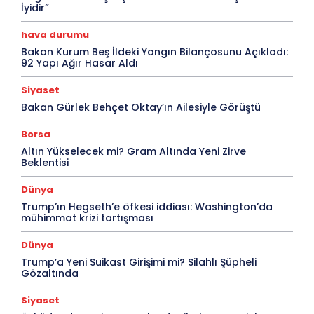
İyidir”
hava durumu
Bakan Kurum Beş İldeki Yangın Bilançosunu Açıkladı:
92 Yapı Ağır Hasar Aldı
Siyaset
Bakan Gürlek Behçet Oktay’ın Ailesiyle Görüştü
Borsa
Altın Yükselecek mi? Gram Altında Yeni Zirve
Beklentisi
Dünya
Trump’ın Hegseth’e öfkesi iddiası: Washington’da
mühimmat krizi tartışması
Dünya
Trump’a Yeni Suikast Girişimi mi? Silahlı Şüpheli
Gözaltında
Siyaset