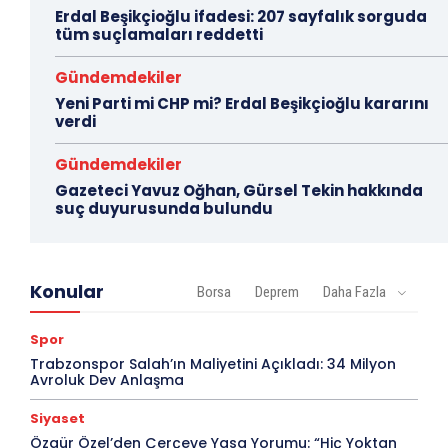
Erdal Beşikçioğlu ifadesi: 207 sayfalık sorguda
tüm suçlamaları reddetti
Gündemdekiler
Yeni Parti mi CHP mi? Erdal Beşikçioğlu kararını
verdi
Gündemdekiler
Gazeteci Yavuz Oğhan, Gürsel Tekin hakkında
suç duyurusunda bulundu
Konular
Borsa
Deprem
Daha Fazla
Spor
Trabzonspor Salah’ın Maliyetini Açıkladı: 34 Milyon
Avroluk Dev Anlaşma
Siyaset
Özgür Özel’den Çerçeve Yasa Yorumu: “Hiç Yoktan