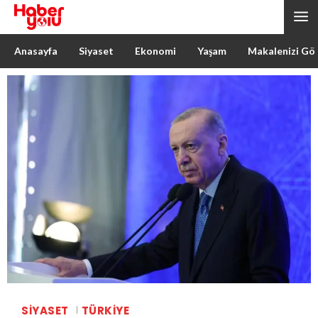
Anasayfa
Siyaset
Ekonomi
Yaşam
Makalenizi Gö
SIYASET
TÜRKIYE