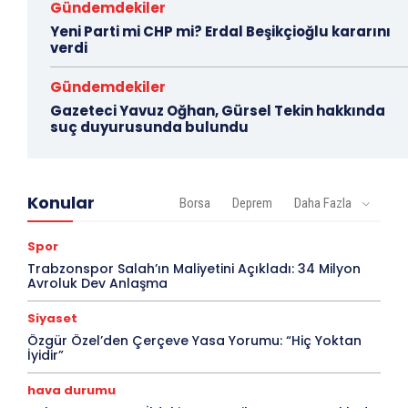
Gündemdekiler
Yeni Parti mi CHP mi? Erdal Beşikçioğlu kararını
verdi
Gündemdekiler
Gazeteci Yavuz Oğhan, Gürsel Tekin hakkında
suç duyurusunda bulundu
Konular
Borsa
Deprem
Daha Fazla
Spor
Trabzonspor Salah’ın Maliyetini Açıkladı: 34 Milyon
Avroluk Dev Anlaşma
Siyaset
Özgür Özel’den Çerçeve Yasa Yorumu: “Hiç Yoktan
İyidir”
hava durumu