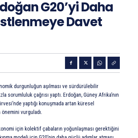
doğan G20’yi Daha
Üstlenmeye Davet
omik durgunluğun aşılması ve sürdürülebilir
zla sorumluluk çağrısı yaptı. Erdoğan, Güney Afrika’nın
rvesi’nde yaptığı konuşmada artan küresel
in önemini vurguladı.
konomi için kolektif çabaların yoğunlaşması gerektiğini
alkınma modeli için G20’nin daha güçlü adımlar atması