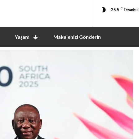
25.5
C
İstanbul
Yaşam
Makalenizi Gönderin