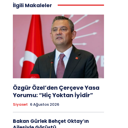
İlgili Makaleler
Özgür Özel’den Çerçeve Yasa
Yorumu: “Hiç Yoktan İyidir”
Siyaset
6 Ağustos 2026
Bakan Gürlek Behçet Oktay’ın
Ailesiyle Görüştü