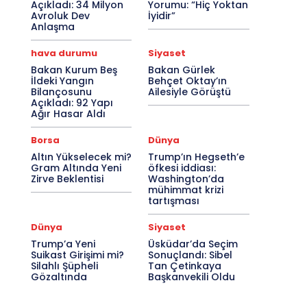
Açıkladı: 34 Milyon
Yorumu: “Hiç Yoktan
Avroluk Dev
İyidir”
Anlaşma
hava durumu
Siyaset
Bakan Kurum Beş
Bakan Gürlek
İldeki Yangın
Behçet Oktay’ın
Bilançosunu
Ailesiyle Görüştü
Açıkladı: 92 Yapı
Ağır Hasar Aldı
Borsa
Dünya
Altın Yükselecek mi?
Trump’ın Hegseth’e
Gram Altında Yeni
öfkesi iddiası:
Zirve Beklentisi
Washington’da
mühimmat krizi
tartışması
Dünya
Siyaset
Trump’a Yeni
Üsküdar’da Seçim
Suikast Girişimi mi?
Sonuçlandı: Sibel
Silahlı Şüpheli
Tan Çetinkaya
Gözaltında
Başkanvekili Oldu