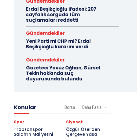
Gündemdekiler
Erdal Beşikçioğlu ifadesi: 207
sayfalık sorguda tüm
suçlamaları reddetti
Gündemdekiler
Yeni Parti mi CHP mi? Erdal
Beşikçioğlu kararını verdi
Gündemdekiler
Gazeteci Yavuz Oğhan, Gürsel
Tekin hakkında suç
duyurusunda bulundu
Konular
Borsa
Daha Fazla
Spor
Siyaset
Trabzonspor
Özgür Özel’den
Salah’ın Maliyetini
Çerçeve Yasa