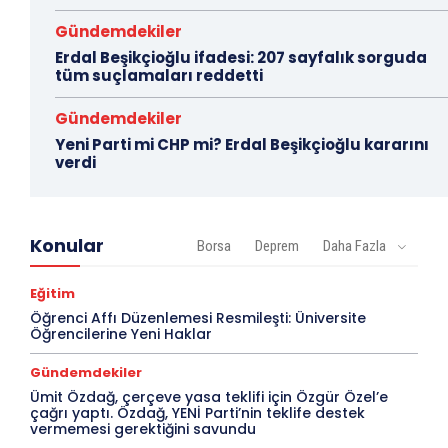
Gündemdekiler
Erdal Beşikçioğlu ifadesi: 207 sayfalık sorguda
tüm suçlamaları reddetti
Gündemdekiler
Yeni Parti mi CHP mi? Erdal Beşikçioğlu kararını
verdi
Konular
Borsa
Deprem
Daha Fazla
Eğitim
Öğrenci Affı Düzenlemesi Resmileşti: Üniversite
Öğrencilerine Yeni Haklar
Gündemdekiler
Ümit Özdağ, çerçeve yasa teklifi için Özgür Özel’e
çağrı yaptı. Özdağ, YENİ Parti’nin teklife destek
vermemesi gerektiğini savundu