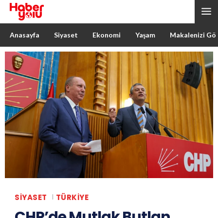
Anasayfa
Siyaset
Ekonomi
Yaşam
Makalenizi Gö
SIYASET
TÜRKIYE
CHP’de Mutlak Butlan