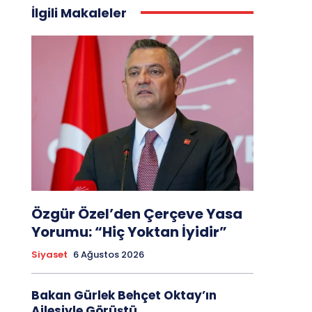
İlgili Makaleler
Özgür Özel’den Çerçeve Yasa
Yorumu: “Hiç Yoktan İyidir”
Siyaset
6 Ağustos 2026
Bakan Gürlek Behçet Oktay’ın
Ailesiyle Görüştü