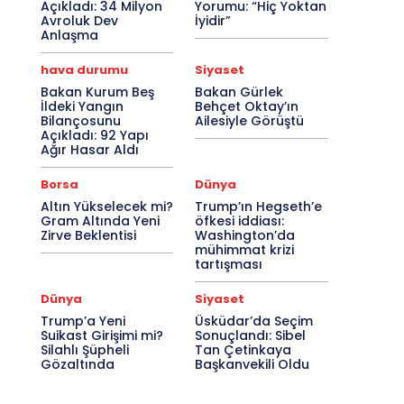
Açıkladı: 34 Milyon
Yorumu: “Hiç Yoktan
Avroluk Dev
İyidir”
Anlaşma
hava durumu
Siyaset
Bakan Kurum Beş
Bakan Gürlek
İldeki Yangın
Behçet Oktay’ın
Bilançosunu
Ailesiyle Görüştü
Açıkladı: 92 Yapı
Ağır Hasar Aldı
Borsa
Dünya
Altın Yükselecek mi?
Trump’ın Hegseth’e
Gram Altında Yeni
öfkesi iddiası:
Zirve Beklentisi
Washington’da
mühimmat krizi
tartışması
Dünya
Siyaset
Trump’a Yeni
Üsküdar’da Seçim
Suikast Girişimi mi?
Sonuçlandı: Sibel
Silahlı Şüpheli
Tan Çetinkaya
Gözaltında
Başkanvekili Oldu