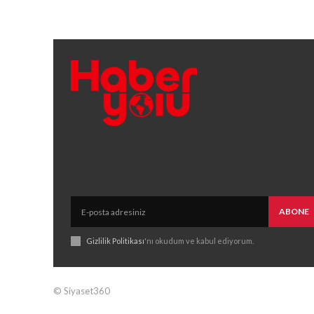
ABONE
Gizlilik Politikası
'nı okudum ve kabul ediyorum.
© Siyaset360