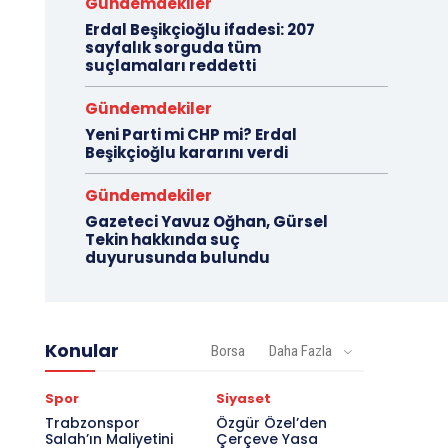
Gündemdekiler
Erdal Beşikçioğlu ifadesi: 207
sayfalık sorguda tüm
suçlamaları reddetti
Gündemdekiler
Yeni Parti mi CHP mi? Erdal
Beşikçioğlu kararını verdi
Gündemdekiler
Gazeteci Yavuz Oğhan, Gürsel
Tekin hakkında suç
duyurusunda bulundu
Konular
Borsa
Daha Fazla
Spor
Siyaset
Trabzonspor
Özgür Özel’den
Salah’ın Maliyetini
Çerçeve Yasa