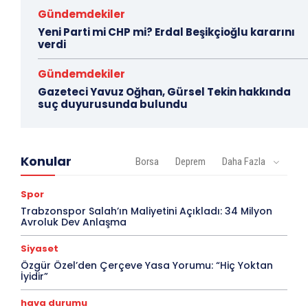
Gündemdekiler
Yeni Parti mi CHP mi? Erdal Beşikçioğlu kararını
verdi
Gündemdekiler
Gazeteci Yavuz Oğhan, Gürsel Tekin hakkında
suç duyurusunda bulundu
Konular
Borsa
Deprem
Daha Fazla
Spor
Trabzonspor Salah’ın Maliyetini Açıkladı: 34 Milyon
Avroluk Dev Anlaşma
Siyaset
Özgür Özel’den Çerçeve Yasa Yorumu: “Hiç Yoktan
İyidir”
hava durumu