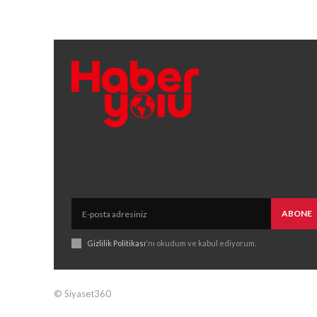
ABONE
Gizlilik Politikası
'nı okudum ve kabul ediyorum.
© Siyaset360