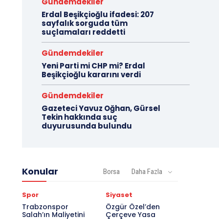
Gündemdekiler
Erdal Beşikçioğlu ifadesi: 207
sayfalık sorguda tüm
suçlamaları reddetti
Gündemdekiler
Yeni Parti mi CHP mi? Erdal
Beşikçioğlu kararını verdi
Gündemdekiler
Gazeteci Yavuz Oğhan, Gürsel
Tekin hakkında suç
duyurusunda bulundu
Konular
Borsa
Daha Fazla
Spor
Siyaset
Trabzonspor
Özgür Özel’den
Salah’ın Maliyetini
Çerçeve Yasa