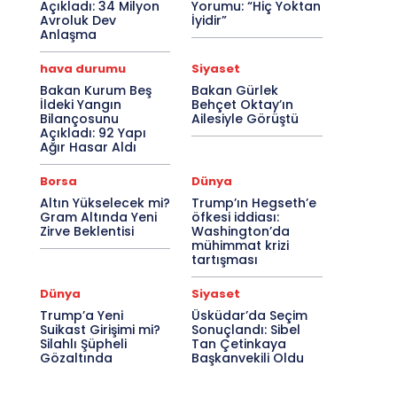
Açıkladı: 34 Milyon
Yorumu: “Hiç Yoktan
Avroluk Dev
İyidir”
Anlaşma
hava durumu
Siyaset
Bakan Kurum Beş
Bakan Gürlek
İldeki Yangın
Behçet Oktay’ın
Bilançosunu
Ailesiyle Görüştü
Açıkladı: 92 Yapı
Ağır Hasar Aldı
Borsa
Dünya
Altın Yükselecek mi?
Trump’ın Hegseth’e
Gram Altında Yeni
öfkesi iddiası:
Zirve Beklentisi
Washington’da
mühimmat krizi
tartışması
Dünya
Siyaset
Trump’a Yeni
Üsküdar’da Seçim
Suikast Girişimi mi?
Sonuçlandı: Sibel
Silahlı Şüpheli
Tan Çetinkaya
Gözaltında
Başkanvekili Oldu