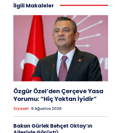
İlgili Makaleler
Özgür Özel’den Çerçeve Yasa
Yorumu: “Hiç Yoktan İyidir”
Siyaset
6 Ağustos 2026
Bakan Gürlek Behçet Oktay’ın
Ailesiyle Görüştü