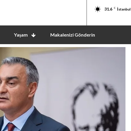
31.6
C
İstanbul
Yaşam
Makalenizi Gönderin