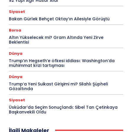
92 Yapı Ağır Hasar Aldı
Siyaset
Bakan Gürlek Behçet Oktay’ın Ailesiyle Görüştü
Borsa
Altın Yükselecek mi? Gram Altında Yeni Zirve
Beklentisi
Dünya
Trump’ın Hegseth’e öfkesi iddiası: Washington’da
mühimmat krizi tartışması
Dünya
Trump’a Yeni Suikast Girişimi mi? Silahlı Şüpheli
Gözaltında
Siyaset
Üsküdar’da Seçim Sonuçlandı: Sibel Tan Çetinkaya
Başkanvekili Oldu
İlgili Makaleler