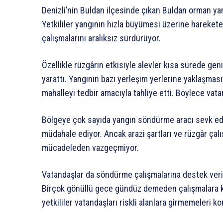
Denizli’nin Buldan ilçesinde çıkan Buldan orman ya
Yetkililer yangının hızla büyümesi üzerine hareket
çalışmalarını aralıksız sürdürüyor.
Özellikle rüzgârın etkisiyle alevler kısa sürede ge
yarattı. Yangının bazı yerleşim yerlerine yaklaşmasıy
mahalleyi tedbir amacıyla tahliye etti. Böylece vata
Bölgeye çok sayıda yangın söndürme aracı sevk edil
müdahale ediyor. Ancak arazi şartları ve rüzgâr çalı
mücadeleden vazgeçmiyor.
Vatandaşlar da söndürme çalışmalarına destek veriyo
Birçok gönüllü gece gündüz demeden çalışmalara ka
yetkililer vatandaşları riskli alanlara girmemeleri k