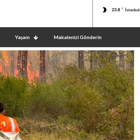
23.8
C
İstanbul
Yaşam
Makalenizi Gönderin