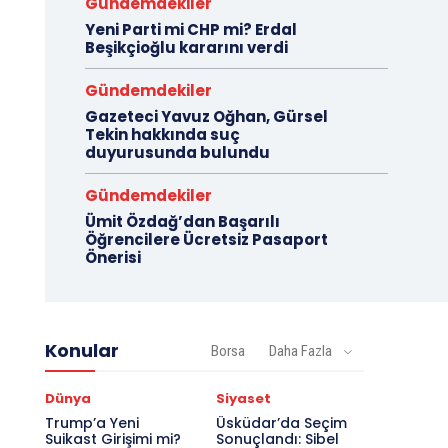
Gündemdekiler
Yeni Parti mi CHP mi? Erdal
Beşikçioğlu kararını verdi
Gündemdekiler
Gazeteci Yavuz Oğhan, Gürsel
Tekin hakkında suç
duyurusunda bulundu
Gündemdekiler
Ümit Özdağ’dan Başarılı
Öğrencilere Ücretsiz Pasaport
Önerisi
Konular
Borsa
Daha Fazla
Dünya
Siyaset
Trump’a Yeni
Üsküdar’da Seçim
Suikast Girişimi mi?
Sonuçlandı: Sibel