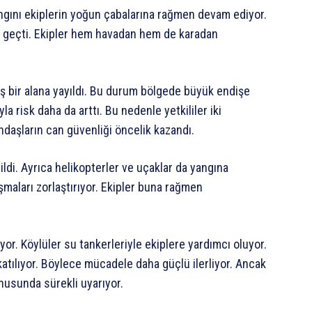
ngını ekiplerin yoğun çabalarına rağmen devam ediyor.
e geçti. Ekipler hem havadan hem de karadan
niş bir alana yayıldı. Bu durum bölgede büyük endişe
la risk daha da arttı. Bu nedenle yetkililer iki
ndaşların can güvenliği öncelik kazandı.
di. Ayrıca helikopterler ve uçaklar da yangına
şmaları zorlaştırıyor. Ekipler buna rağmen
r. Köylüler su tankerleriyle ekiplere yardımcı oluyor.
tılıyor. Böylece mücadele daha güçlü ilerliyor. Ancak
onusunda sürekli uyarıyor.