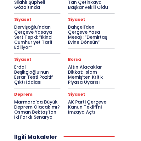
Silahlı Şüpheli
Tan Çetinkaya
Gözaltında
Başkanvekili Oldu
Siyaset
Siyaset
Dervişoğlu’ndan
Bahçeli’den
Çerçeve Yasaya
Çerçeve Yasa
Sert Tepki: “İkinci
Mesajı: “Demirtaş
Cumhuriyet Tarif
Evine Dönsün”
Ediliyor”
Siyaset
Borsa
Erdal
Altın Alacaklar
Beşikçioğlu’nun
Dikkat: İslam
Esrar Testi Pozitif
Memiş’ten Kritik
Çıktı İddiası
Piyasa Uyarısı
Deprem
Siyaset
Marmara’da Büyük
AK Parti Çerçeve
Deprem Olacak mı?
Kanun Teklifi’ni
Osman Bektaş’tan
İmzaya Açtı
İki Farklı Senaryo
İlgili Makaleler