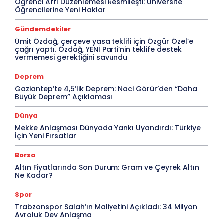
Öğrenci Affı Düzenlemesi Resmileşti: Üniversite
Öğrencilerine Yeni Haklar
Gündemdekiler
Ümit Özdağ, çerçeve yasa teklifi için Özgür Özel’e
çağrı yaptı. Özdağ, YENİ Parti’nin teklife destek
vermemesi gerektiğini savundu
Deprem
Gaziantep’te 4,5’lik Deprem: Naci Görür’den “Daha
Büyük Deprem” Açıklaması
Dünya
Mekke Anlaşması Dünyada Yankı Uyandırdı: Türkiye
İçin Yeni Fırsatlar
Borsa
Altın Fiyatlarında Son Durum: Gram ve Çeyrek Altın
Ne Kadar?
Spor
Trabzonspor Salah’ın Maliyetini Açıkladı: 34 Milyon
Avroluk Dev Anlaşma