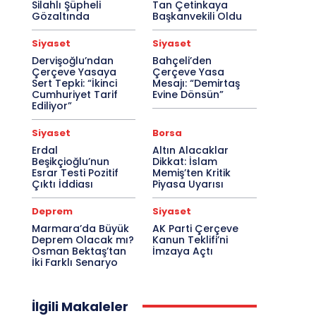
Silahlı Şüpheli
Tan Çetinkaya
Gözaltında
Başkanvekili Oldu
Siyaset
Siyaset
Dervişoğlu’ndan
Bahçeli’den
Çerçeve Yasaya
Çerçeve Yasa
Sert Tepki: “İkinci
Mesajı: “Demirtaş
Cumhuriyet Tarif
Evine Dönsün”
Ediliyor”
Siyaset
Borsa
Erdal
Altın Alacaklar
Beşikçioğlu’nun
Dikkat: İslam
Esrar Testi Pozitif
Memiş’ten Kritik
Çıktı İddiası
Piyasa Uyarısı
Deprem
Siyaset
Marmara’da Büyük
AK Parti Çerçeve
Deprem Olacak mı?
Kanun Teklifi’ni
Osman Bektaş’tan
İmzaya Açtı
İki Farklı Senaryo
İlgili Makaleler