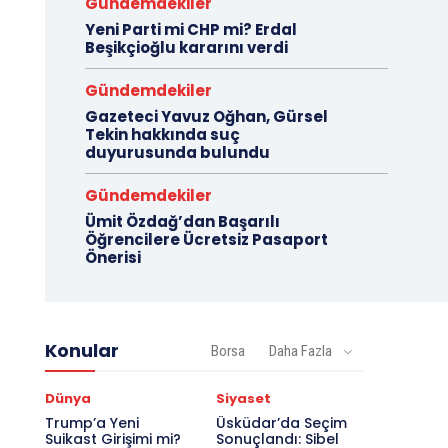
Gündemdekiler
Yeni Parti mi CHP mi? Erdal
Beşikçioğlu kararını verdi
Gündemdekiler
Gazeteci Yavuz Oğhan, Gürsel
Tekin hakkında suç
duyurusunda bulundu
Gündemdekiler
Ümit Özdağ’dan Başarılı
Öğrencilere Ücretsiz Pasaport
Önerisi
Konular
Borsa
Daha Fazla
Dünya
Siyaset
Trump’a Yeni
Üsküdar’da Seçim
Suikast Girişimi mi?
Sonuçlandı: Sibel