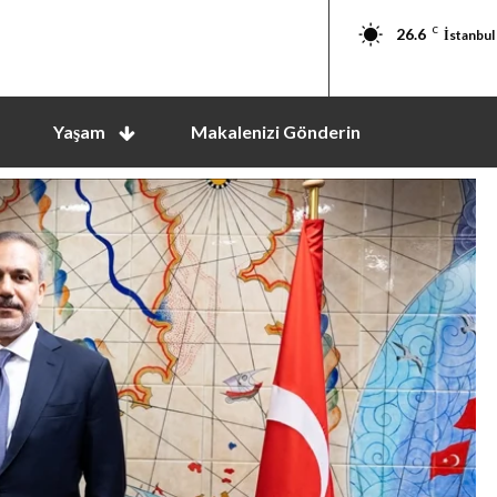
26.6
C
İstanbul
Yaşam
Makalenizi Gönderin