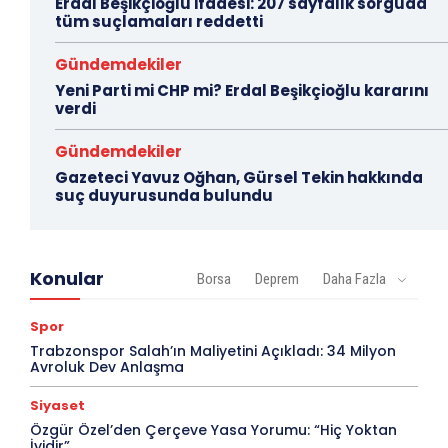
Erdal Beşikçioğlu ifadesi: 207 sayfalık sorguda
tüm suçlamaları reddetti
Gündemdekiler
Yeni Parti mi CHP mi? Erdal Beşikçioğlu kararını
verdi
Gündemdekiler
Gazeteci Yavuz Oğhan, Gürsel Tekin hakkında
suç duyurusunda bulundu
Konular
Borsa
Deprem
Daha Fazla
Spor
Trabzonspor Salah’ın Maliyetini Açıkladı: 34 Milyon
Avroluk Dev Anlaşma
Siyaset
Özgür Özel’den Çerçeve Yasa Yorumu: “Hiç Yoktan
İyidir”