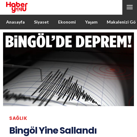
Anasayfa
Siyaset
Ekonomi
Yaşam
Makalenizi Gö
SAĞLIK
Bingöl Yine Sallandı