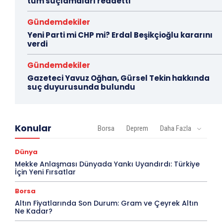
tüm suçlamaları reddetti
Gündemdekiler
Yeni Parti mi CHP mi? Erdal Beşikçioğlu kararını
verdi
Gündemdekiler
Gazeteci Yavuz Oğhan, Gürsel Tekin hakkında
suç duyurusunda bulundu
Konular
Borsa
Deprem
Daha Fazla
Dünya
Mekke Anlaşması Dünyada Yankı Uyandırdı: Türkiye
İçin Yeni Fırsatlar
Borsa
Altın Fiyatlarında Son Durum: Gram ve Çeyrek Altın
Ne Kadar?