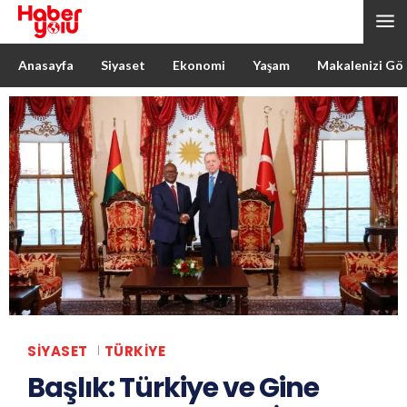
Anasayfa
Siyaset
Ekonomi
Yaşam
Makalenizi Gö
SIYASET
TÜRKIYE
Başlık: Türkiye ve Gine