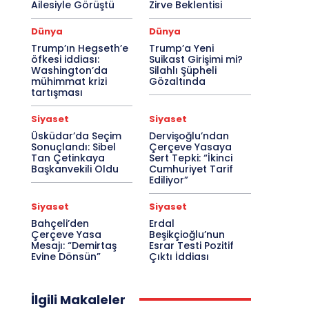
Ailesiyle Görüştü
Zirve Beklentisi
Dünya
Dünya
Trump’ın Hegseth’e
Trump’a Yeni
öfkesi iddiası:
Suikast Girişimi mi?
Washington’da
Silahlı Şüpheli
mühimmat krizi
Gözaltında
tartışması
Siyaset
Siyaset
Üsküdar’da Seçim
Dervişoğlu’ndan
Sonuçlandı: Sibel
Çerçeve Yasaya
Tan Çetinkaya
Sert Tepki: “İkinci
Başkanvekili Oldu
Cumhuriyet Tarif
Ediliyor”
Siyaset
Siyaset
Bahçeli’den
Erdal
Çerçeve Yasa
Beşikçioğlu’nun
Mesajı: “Demirtaş
Esrar Testi Pozitif
Evine Dönsün”
Çıktı İddiası
İlgili Makaleler