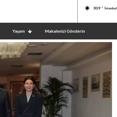
30.9
C
İstanbul
Yaşam
Makalenizi Gönderin