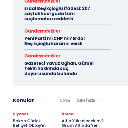
Gündemdekiler
Erdal Beşikçioğlu ifadesi: 207
sayfalık sorguda tüm
suçlamaları reddetti
Gündemdekiler
Yeni Parti mi CHP mi? Erdal
Beşikçioğlu kararını verdi
Gündemdekiler
Gazeteci Yavuz Oğhan, Gürsel
Tekin hakkında suç
duyurusunda bulundu
Konular
Borsa
Daha Fazla
Siyaset
Borsa
Bakan Gürlek
Altın Yükselecek mi?
Behçet Oktay’ın
Gram Altında Yeni