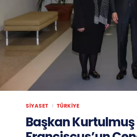
SIYASET
TÜRKIYE
Başkan Kurtulmuş
Franciscus’un Ce