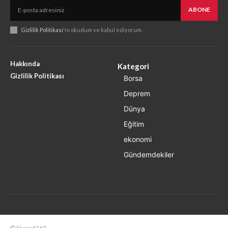
ABONE
Gizlilik Politikası
'nı okudum ve kabul ediyorum.
Hakkında
Kategori
Gizlilik Politikası
Borsa
Deprem
Dünya
Eğitim
ekonomi
Gündemdekiler
© Siyaset360