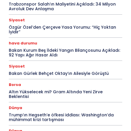
Trabzonspor Salah’ın Maliyetini Açıkladı: 34 Milyon
Avroluk Dev Anlaşma
Siyaset
Özgür Özel’den Çerçeve Yasa Yorumu: “Hiç Yoktan
İyidir”
hava durumu
Bakan Kurum Beş İldeki Yangın Bilançosunu Açıkladı:
92 Yapı Ağır Hasar Aldı
Siyaset
Bakan Gürlek Behçet Oktay’ın Ailesiyle Görüştü
Borsa
Altın Yükselecek mi? Gram Altında Yeni Zirve
Beklentisi
Dünya
Trump’ın Hegseth’e öfkesi iddiası: Washington’da
mühimmat krizi tartışması
Dünya