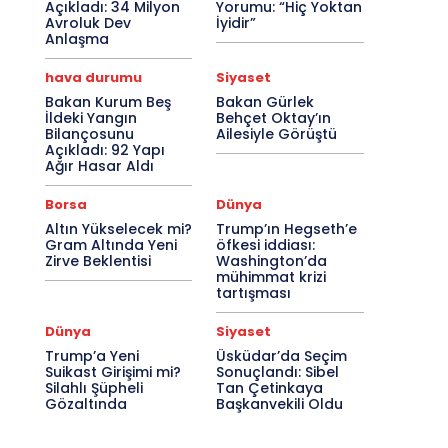
Açıkladı: 34 Milyon
Yorumu: “Hiç Yoktan
Avroluk Dev
İyidir”
Anlaşma
hava durumu
Siyaset
Bakan Kurum Beş
Bakan Gürlek
İldeki Yangın
Behçet Oktay’ın
Bilançosunu
Ailesiyle Görüştü
Açıkladı: 92 Yapı
Ağır Hasar Aldı
Borsa
Dünya
Altın Yükselecek mi?
Trump’ın Hegseth’e
Gram Altında Yeni
öfkesi iddiası:
Zirve Beklentisi
Washington’da
mühimmat krizi
tartışması
Dünya
Siyaset
Trump’a Yeni
Üsküdar’da Seçim
Suikast Girişimi mi?
Sonuçlandı: Sibel
Silahlı Şüpheli
Tan Çetinkaya
Gözaltında
Başkanvekili Oldu