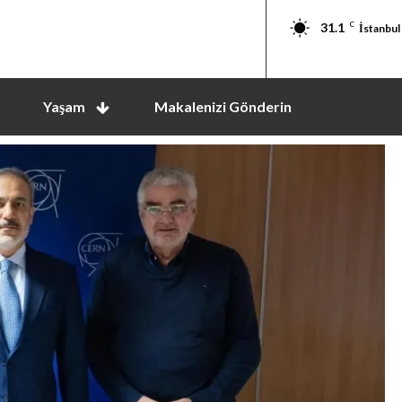
31.1
C
İstanbul
Yaşam
Makalenizi Gönderin