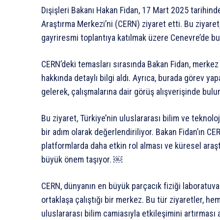
Dışişleri Bakanı Hakan Fidan, 17 Mart 2025 tarihin
Araştırma Merkezi’ni (CERN) ziyaret etti. Bu ziyaret
gayriresmi toplantıya katılmak üzere Cenevre’de b
CERN’deki temasları sırasında Bakan Fidan, merkez y
hakkında detaylı bilgi aldı. Ayrıca, burada görev ya
gelerek, çalışmalarına dair görüş alışverişinde bul
Bu ziyaret, Türkiye’nin uluslararası bilim ve teknolo
bir adım olarak değerlendiriliyor. Bakan Fidan’ın CER
platformlarda daha etkin rol alması ve küresel ara
büyük önem taşıyor. ￼
CERN, dünyanın en büyük parçacık fiziği laboratuvarı
ortaklaşa çalıştığı bir merkez. Bu tür ziyaretler, he
uluslararası bilim camiasıyla etkileşimini artırması