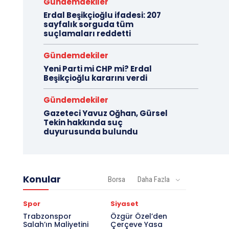
Gündemdekiler
Erdal Beşikçioğlu ifadesi: 207
sayfalık sorguda tüm
suçlamaları reddetti
Gündemdekiler
Yeni Parti mi CHP mi? Erdal
Beşikçioğlu kararını verdi
Gündemdekiler
Gazeteci Yavuz Oğhan, Gürsel
Tekin hakkında suç
duyurusunda bulundu
Konular
Borsa
Daha Fazla
Spor
Siyaset
Trabzonspor
Özgür Özel’den
Salah’ın Maliyetini
Çerçeve Yasa