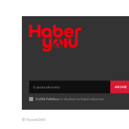
ABONE
Gizlilik Politikası
'nı okudum ve kabul ediyorum.
© Siyaset360