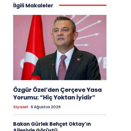
İlgili Makaleler
Özgür Özel’den Çerçeve Yasa
Yorumu: “Hiç Yoktan İyidir”
Siyaset
6 Ağustos 2026
Bakan Gürlek Behçet Oktay’ın
Ailesiyle Görüştü