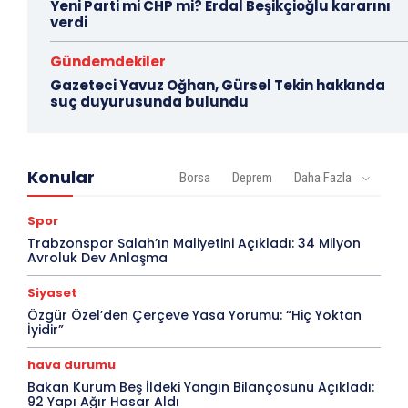
Yeni Parti mi CHP mi? Erdal Beşikçioğlu kararını
verdi
Gündemdekiler
Gazeteci Yavuz Oğhan, Gürsel Tekin hakkında
suç duyurusunda bulundu
Konular
Borsa
Deprem
Daha Fazla
Spor
Trabzonspor Salah’ın Maliyetini Açıkladı: 34 Milyon
Avroluk Dev Anlaşma
Siyaset
Özgür Özel’den Çerçeve Yasa Yorumu: “Hiç Yoktan
İyidir”
hava durumu
Bakan Kurum Beş İldeki Yangın Bilançosunu Açıkladı:
92 Yapı Ağır Hasar Aldı