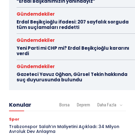
“Erdal Başkanımızın yanındayız”
Gündemdekiler
Erdal Beşikçioğlu ifadesi: 207 sayfalık sorguda
tüm suçlamaları reddetti
Gündemdekiler
Yeni Parti mi CHP mi? Erdal Beşikçioğlu kararını
verdi
Gündemdekiler
Gazeteci Yavuz Oğhan, Gürsel Tekin hakkında
suç duyurusunda bulundu
Konular
Borsa
Deprem
Daha Fazla
Spor
Trabzonspor Salah’ın Maliyetini Açıkladı: 34 Milyon
Avroluk Dev Anlaşma