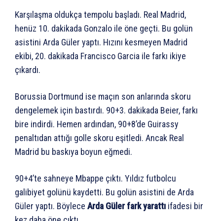
Karşılaşma oldukça tempolu başladı. Real Madrid,
henüz 10. dakikada Gonzalo ile öne geçti. Bu golün
asistini Arda Güler yaptı. Hızını kesmeyen Madrid
ekibi, 20. dakikada Francisco Garcia ile farkı ikiye
çıkardı.
Borussia Dortmund ise maçın son anlarında skoru
dengelemek için bastırdı. 90+3. dakikada Beier, farkı
bire indirdi. Hemen ardından, 90+8’de Guirassy
penaltıdan attığı golle skoru eşitledi. Ancak Real
Madrid bu baskıya boyun eğmedi.
90+4’te sahneye Mbappe çıktı. Yıldız futbolcu
galibiyet golünü kaydetti. Bu golün asistini de Arda
Güler yaptı. Böylece
Arda Güler fark yarattı
ifadesi bir
kez daha öne çıktı.