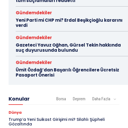
tüm suçlamaları reddetti
Gündemdekiler
Yeni Parti mi CHP mi? Erdal Beşikçioğlu kararını
verdi
Gündemdekiler
Gazeteci Yavuz Oğhan, Gürsel Tekin hakkında
suç duyurusunda bulundu
Gündemdekiler
Ümit Özdağ’dan Başarılı Öğrencilere Ücretsiz
Pasaport Önerisi
Konular
Borsa
Deprem
Daha Fazla
Dünya
Trump’a Yeni Suikast Girişimi mi? Silahlı Şüpheli
Gözaltında