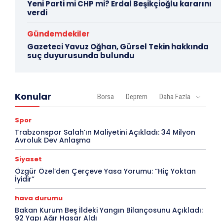
Yeni Parti mi CHP mi? Erdal Beşikçioğlu kararını
verdi
Gündemdekiler
Gazeteci Yavuz Oğhan, Gürsel Tekin hakkında
suç duyurusunda bulundu
Konular
Borsa
Deprem
Daha Fazla
Spor
Trabzonspor Salah’ın Maliyetini Açıkladı: 34 Milyon
Avroluk Dev Anlaşma
Siyaset
Özgür Özel’den Çerçeve Yasa Yorumu: “Hiç Yoktan
İyidir”
hava durumu
Bakan Kurum Beş İldeki Yangın Bilançosunu Açıkladı:
92 Yapı Ağır Hasar Aldı