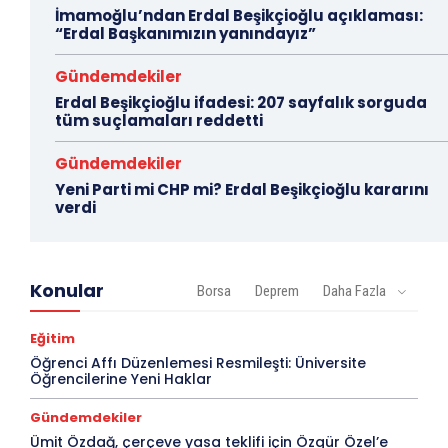
İmamoğlu’ndan Erdal Beşikçioğlu açıklaması:
“Erdal Başkanımızın yanındayız”
Gündemdekiler
Erdal Beşikçioğlu ifadesi: 207 sayfalık sorguda
tüm suçlamaları reddetti
Gündemdekiler
Yeni Parti mi CHP mi? Erdal Beşikçioğlu kararını
verdi
Konular
Borsa
Deprem
Daha Fazla
Eğitim
Öğrenci Affı Düzenlemesi Resmileşti: Üniversite
Öğrencilerine Yeni Haklar
Gündemdekiler
Ümit Özdağ, çerçeve yasa teklifi için Özgür Özel’e