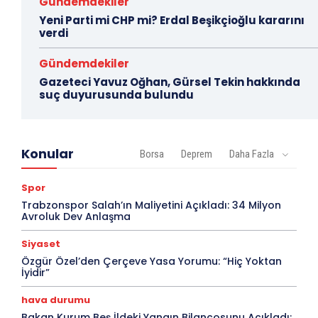
Gündemdekiler
Yeni Parti mi CHP mi? Erdal Beşikçioğlu kararını
verdi
Gündemdekiler
Gazeteci Yavuz Oğhan, Gürsel Tekin hakkında
suç duyurusunda bulundu
Konular
Borsa
Deprem
Daha Fazla
Spor
Trabzonspor Salah’ın Maliyetini Açıkladı: 34 Milyon
Avroluk Dev Anlaşma
Siyaset
Özgür Özel’den Çerçeve Yasa Yorumu: “Hiç Yoktan
İyidir”
hava durumu
Bakan Kurum Beş İldeki Yangın Bilançosunu Açıkladı: