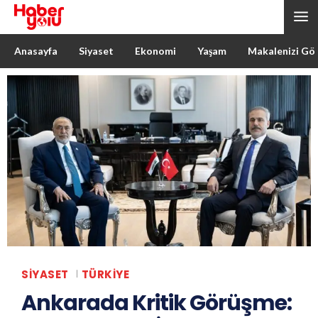
Anasayfa
Siyaset
Ekonomi
Yaşam
Makalenizi Gö
SIYASET
TÜRKIYE
Ankarada Kritik Görüşme: