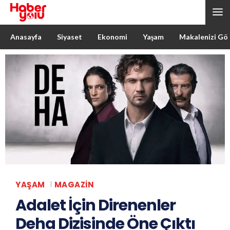
Anasayfa
Siyaset
Ekonomi
Yaşam
Makalenizi Gö
YAŞAM
MAGAZIN
Adalet İçin Direnenler
Deha Dizisinde Öne Çıktı