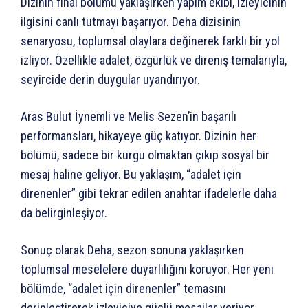
Dizinin final bölümü yaklaşırken yapım ekibi, izleyicinin
ilgisini canlı tutmayı başarıyor. Deha dizisinin
senaryosu, toplumsal olaylara değinerek farklı bir yol
izliyor. Özellikle adalet, özgürlük ve direniş temalarıyla,
seyircide derin duygular uyandırıyor.
Aras Bulut İynemli ve Melis Sezen’in başarılı
performansları, hikayeye güç katıyor. Dizinin her
bölümü, sadece bir kurgu olmaktan çıkıp sosyal bir
mesaj haline geliyor. Bu yaklaşım, “adalet için
direnenler” gibi tekrar edilen anahtar ifadelerle daha
da belirginleşiyor.
Sonuç olarak Deha, sezon sonuna yaklaşırken
toplumsal meselelere duyarlılığını koruyor. Her yeni
bölümde, “adalet için direnenler” temasını
derinleştirerek izleyiciye güçlü mesajlar veriyor.