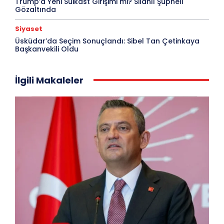
Trump’a Yeni Suikast Girişimi mi? Silahlı Şüpheli
Gözaltında
Siyaset
Üsküdar’da Seçim Sonuçlandı: Sibel Tan Çetinkaya
Başkanvekili Oldu
İlgili Makaleler