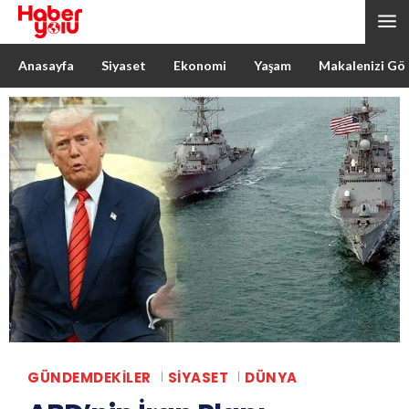
Anasayfa
Siyaset
Ekonomi
Yaşam
Makalenizi Gö
GÜNDEMDEKILER
SIYASET
DÜNYA