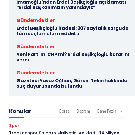
İmamoğlu’ndan Erdal Beşikçioğlu açıklaması:
“Erdal Başkanımızın yanındayız”
Gündemdekiler
Erdal Beşikçioğlu ifadesi: 207 sayfalık sorguda
tüm suçlamaları reddetti
Gündemdekiler
Yeni Parti mi CHP mi? Erdal Beşikçioğlu kararını
verdi
Gündemdekiler
Gazeteci Yavuz Oğhan, Gürsel Tekin hakkında
suç duyurusunda bulundu
Konular
Borsa
Deprem
Daha Fazla
Spor
Trabzonspor Salah’ın Maliyetini Açıkladı: 34 Milyon